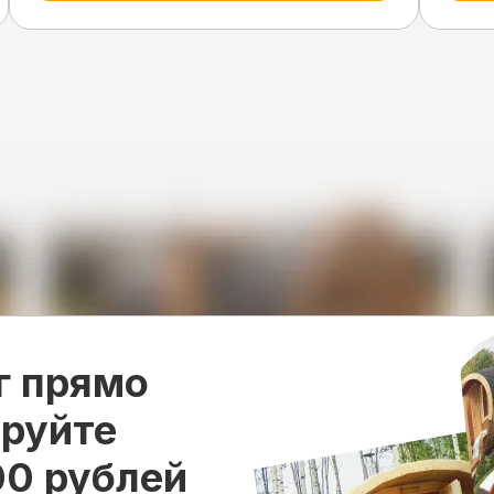
г прямо
ируйте
00 рублей