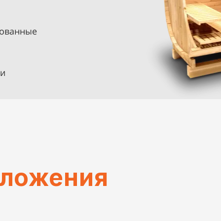
рованные
ки
дложения