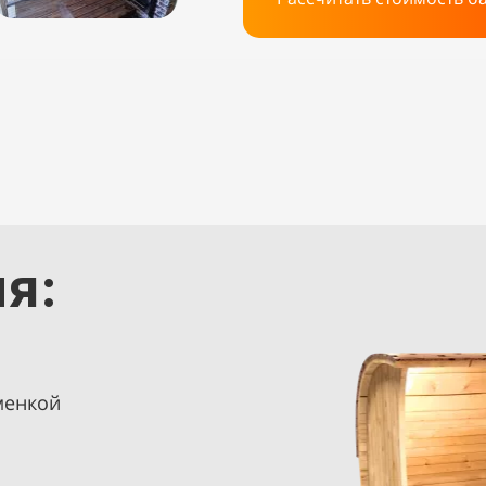
я:
менкой