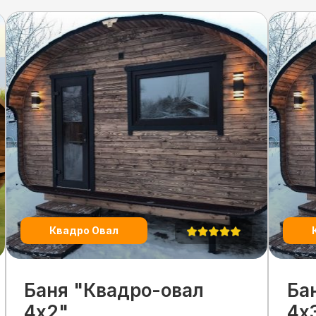
Квадро Овал
Баня "Квадро-овал
Ба
4х2"
4х