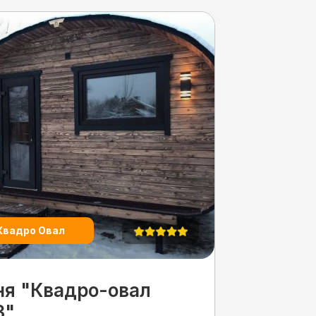
Квадро Овал
ня "Квадро-овал
3"